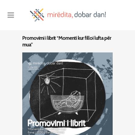
Promovimi i librit “Momenti kur filloi lufta për
mua”