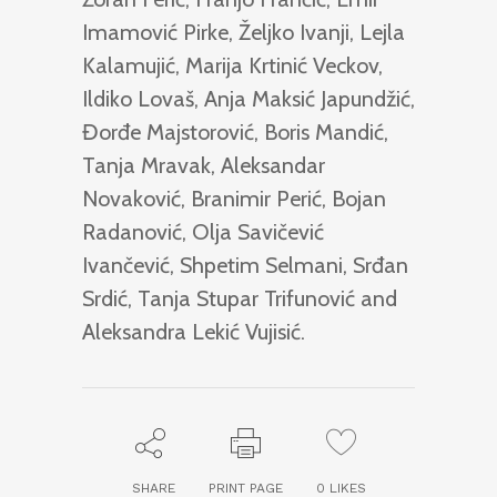
Imamović Pirke, Željko Ivanji, Lejla
Kalamujić, Marija Krtinić Veckov,
Ildiko Lovaš, Anja Maksić Japundžić,
Đorđe Majstorović, Boris Mandić,
Tanja Mravak, Aleksandar
Novaković, Branimir Perić, Bojan
Radanović, Olja Savičević
Ivančević, Shpetim Selmani, Srđan
Srdić, Tanja Stupar Trifunović and
Aleksandra Lekić Vujisić.
SHARE
PRINT PAGE
0
LIKES