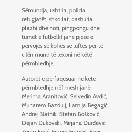
Sëmundja, ushtria, policia,
refugjatët, shkollat, dashuria,
plazhi dhe noti, pingpongu dhe
turnet e futbollit janë pjesë e
përvojës së kohës së luftës për të
cilën mund të lexoni në këtë
përmbledhje.
Autorët e përfaqësuar në këtë
përmbledhje rrëfimesh janë:
Merima Aranitović, Selvedin Avdić,
Muharem Bazdulj, Lamija Begagić,
Andrej Blatnik, Stefan Bošković,
Dejan Dukovski, Mirjana Đurđević,
Zoran Ferić, Franjo Frančič, Emir