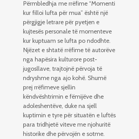
Përmbledhja me rrëfime “Momenti
kur filloi lufta për mua” është një
përgjigje letrare për pyetjen e
kujtesës personale të momenteve
kur kuptuam se lufta po ndodhte.
Njëzet e shtatë rrëfime të autorëve
nga hapësira kulturore post-
jugosllave, trajtojnë përvoja të
ndryshme nga ajo kohë. Shumë
prej rrëfimeve sjellin
këndvështrimin e fëmijëve dhe
adoleshentëve, duke na sjell
kuptimin e tyre për situatën e luftës
para tridhjetë viteve me njohuritë
historike dhe përvojën e sotme.