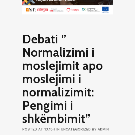
Debati ”
Normalizimi i
moslejimit apo
moslejimi i
normalizimit:
Pengimi i
shkëmbimit”
POSTED AT 13:18H
IN
UNCATEGORIZED
BY
ADMIN