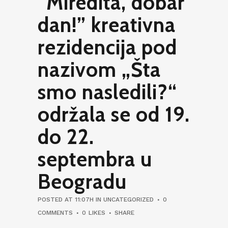
“Mirëdita, dobar
dan!” kreativna
rezidencija pod
nazivom „Šta
smo nasledili?“
održala se od 19.
do 22.
septembra u
Beogradu
POSTED AT 11:07H
IN
UNCATEGORIZED
0
COMMENTS
0
LIKES
SHARE