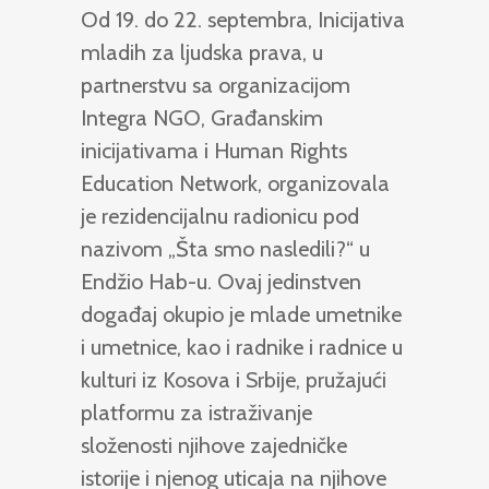
Od 19. do 22. septembra, Inicijativa
mladih za ljudska prava, u
partnerstvu sa organizacijom
Integra NGO, Građanskim
inicijativama i Human Rights
Education Network, organizovala
je rezidencijalnu radionicu pod
nazivom „Šta smo nasledili?“ u
Endžio Hab-u. Ovaj jedinstven
događaj okupio je mlade umetnike
i umetnice, kao i radnike i radnice u
kulturi iz Kosova i Srbije, pružajući
platformu za istraživanje
složenosti njihove zajedničke
istorije i njenog uticaja na njihove