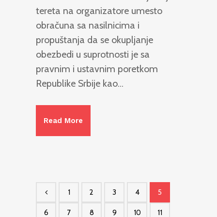
tereta na organizatore umesto
obračuna sa nasilnicima i
propuštanja da se okupljanje
obezbedi u suprotnosti je sa
pravnim i ustavnim poretkom
Republike Srbije kao...
Read More
1
2
3
4
5
6
7
8
9
10
11