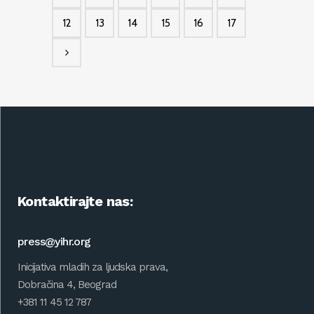
12
13
14
15
16
17
Kontaktirajte nas:
press@yihr.org
Inicijativa mladih za ljudska prava,
Dobračina 4, Beograd
+381 11 45 12 787