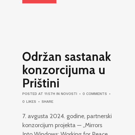
Održan sastanak
konzorcijuma u
Prištini
POSTED AT 11:57H
IN
NOVOSTI
0 COMMENTS
0
LIKES
SHARE
7. avgusta 2024. godine, partnerski
konzorcijum projekta — „Mirrors
Into Windows: Working for Peace