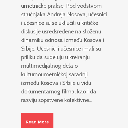
umetničke prakse. Pod vođstvom
stručnjaka Andreja Nosova, učesnici
i učesnice su se uključili u kritičke
diskusije usredsređene na složenu
dinamiku odnosa između Kosova i
Srbije. Učesnici i učesnice imali su
priliku da sudeluju u kreiranju
multimedijalnog dela o
kulturnoumetničkoj saradnji
između Kosova i Srbije u vidu
dokumentarnog filma, kao i da
razviju sopstvene kolektivne...
Read More