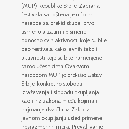
(MUP) Republike Srbije. Zabrana
festivala saopštena je u formi
naredbe za prekid skupa, prvo
usmeno a zatim i pismeno,
odnosno svih aktivnosti koje su bile
deo festivala kako javnih tako i
aktivnosti koje su bile namenjene
samo učesnicima.Ovakvom
naredbom MUP je prekršio Ustav
Srbije, konkretno slobodu
izražavanja i slobodu okupljanja
kao i niz zakona među kojima i
najmanje dva člana Zakona o
javnom okupljanju usled primene
nesrazmernih mera. Prevaljivanje