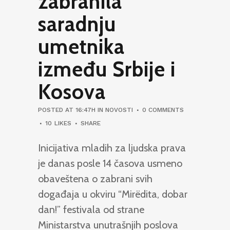
zabranila
saradnju
umetnika
između Srbije i
Kosova
POSTED AT 16:47H
IN
NOVOSTI
0 COMMENTS
10
LIKES
SHARE
Inicijativa mladih za ljudska prava
je danas posle 14 časova usmeno
obaveštena o zabrani svih
događaja u okviru “Mirëdita, dobar
dan!” festivala od strane
Ministarstva unutrašnjih poslova