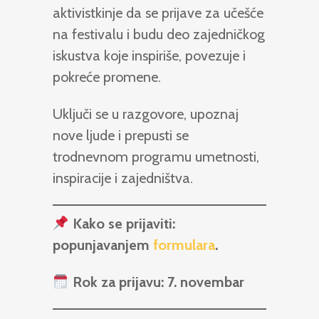
aktivistkinje da se prijave za učešće
na festivalu i budu deo zajedničkog
iskustva koje inspiriše, povezuje i
pokreće promene.
Uključi se u razgovore, upoznaj
nove ljude i prepusti se
trodnevnom programu umetnosti,
inspiracije i zajedništva.
Kako se prijaviti:
popunjavanjem
formulara
.
Rok za prijavu: 7. novembar