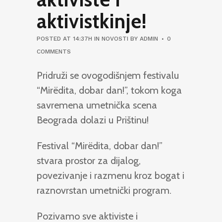
aktivistkinje!
POSTED AT 14:37H
IN
NOVOSTI
BY
ADMIN
0
COMMENTS
Pridruži se ovogodišnjem festivalu
“Mirëdita, dobar dan!”, tokom koga
savremena umetnička scena
Beograda dolazi u Prištinu!
Festival “Mirëdita, dobar dan!”
stvara prostor za dijalog,
povezivanje i razmenu kroz bogat i
raznovrstan umetnički program.
Pozivamo sve aktiviste i