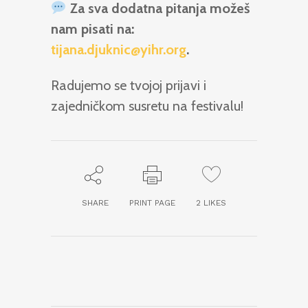
Za sva dodatna pitanja možeš
nam pisati na:
tijana.djuknic@yihr.org
.
Radujemo se tvojoj prijavi i
zajedničkom susretu na festivalu!
SHARE
PRINT PAGE
2
LIKES