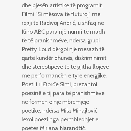
dhe pjesën artistike të programit.
Filmi “Si mësova të fluturoj” me
regji të Radivoj Andrić, u shfaq në
Kino ABC para një numri të madh
të të pranishmëve, ndërsa grupi
Pretty Loud dërgoi një mesazh të
qartë kundër dhunës, diskriminimit
dhe stereotipeve të të gjitha llojeve
me performancën e tyre energjike.
Poeti i ri Đorđe Simi, prezantoi
poezinë e tij para të pranishmëve
në formën e një mbrëmjeje
poetike, ndërsa Mila Mihajlović
lexoi poezi nga përmbledhjet e
poetes Mirjana Narandžić.