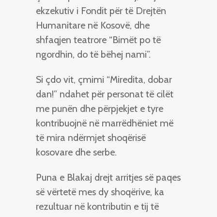
ekzekutiv i Fondit për të Drejtën
Humanitare në Kosovë, dhe
shfaqjen teatrore “Bimët po të
ngordhin, do të bëhej nami”.
Si çdo vit, çmimi “Miredita, dobar
dan!” ndahet për personat të cilët
me punën dhe përpjekjet e tyre
kontribuojnë në marrëdhëniet më
të mira ndërmjet shoqërisë
kosovare dhe serbe.
Puna e Blakaj drejt arritjes së paqes
së vërtetë mes dy shoqërive, ka
rezultuar në kontributin e tij të