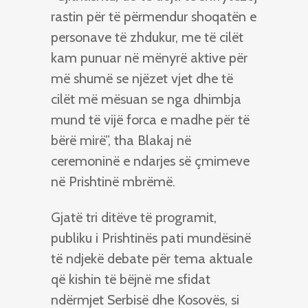
rastin për të përmendur shoqatën e
personave të zhdukur, me të cilët
kam punuar në mënyrë aktive për
më shumë se njëzet vjet dhe të
cilët më mësuan se nga dhimbja
mund të vijë forca e madhe për të
bërë mirë”, tha Blakaj në
ceremoninë e ndarjes së çmimeve
në Prishtinë mbrëmë.
Gjatë tri ditëve të programit,
publiku i Prishtinës pati mundësinë
të ndjekë debate për tema aktuale
që kishin të bëjnë me sfidat
ndërmjet Serbisë dhe Kosovës, si