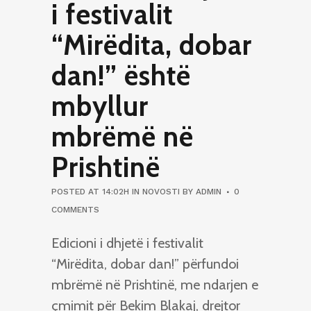
i festivalit
“Mirëdita, dobar
dan!” është
mbyllur
mbrëmë në
Prishtinë
POSTED AT 14:02H
IN
NOVOSTI
BY
ADMIN
0
COMMENTS
Edicioni i dhjetë i festivalit
“Mirëdita, dobar dan!” përfundoi
mbrëmë në Prishtinë, me ndarjen e
çmimit për Bekim Blakaj, drejtor