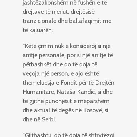
jashtëzakonshëm në fushën e të
drejtave të njeriut, drejtësisë
tranzicionale dhe ballafaqimit me
të kaluarën.
“Këtë çmim nuk e konsideroj si një
arritje personale, por si një arritje të
përbashkët dhe do të doja të
veçoja një person, e ajo është
themeluesja e Fondit për të Drejtën
Humanitare, Nataša Kandić, si dhe
të gjithë punonjësit e mëparshëm
dhe aktual të degës në Kosovë, si
dhe në Serbi.
“Gjithashtu, do të doja të shfrytëzoj